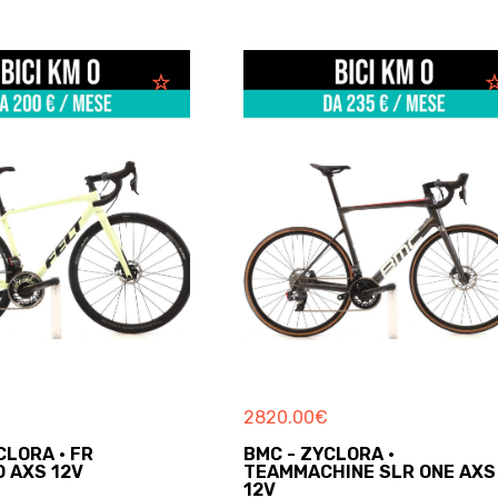
2820.00
€
1064.00
€
BMC - ZYCLORA ·
MENDIZ - ZYCLORA 
TEAMMACHINE SLR ONE AXS
BICI DA CORSA
12V
Used - 2021