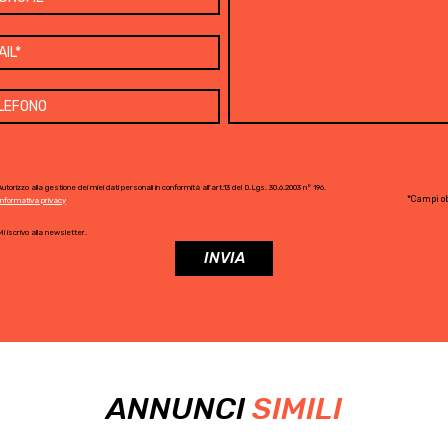
utorizzo alla gestione dei miei dati personali in conformità all'art.13 del D.Lgs. 30.6.2003 n° 196.
*Campi ob
Informativa privacy
i iscrivo alla newsletter.
ANNUNCI
SIMILI