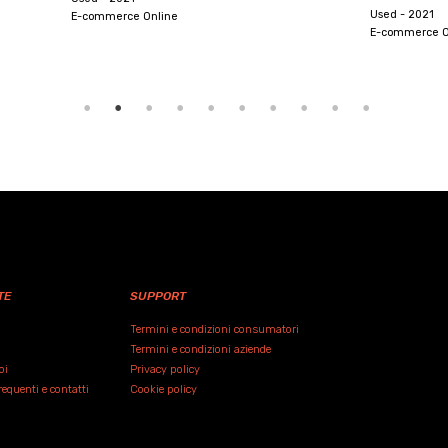
Used - 2021
E-commerce Online
TE
SUPPORT
Termini e condizioni consumatori
Termini e condizioni aziende
oi
Privacy policy
quenti e contatti
Cookie policy