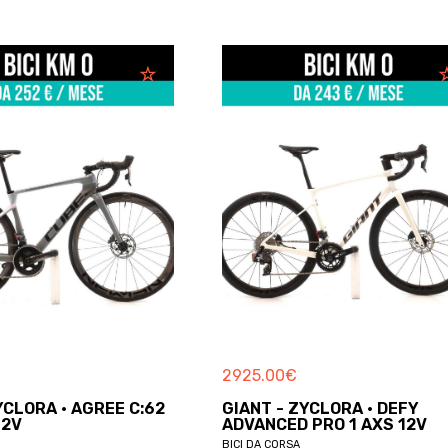
2925.00
€
2611.00
€
GIANT - ZYCLORA · DEFY
BMC - ZYCLORA ·
ADVANCED PRO 1 AXS 12V
ROADMACHINE THRE
BICI DA CORSA
BICI DA CORSA