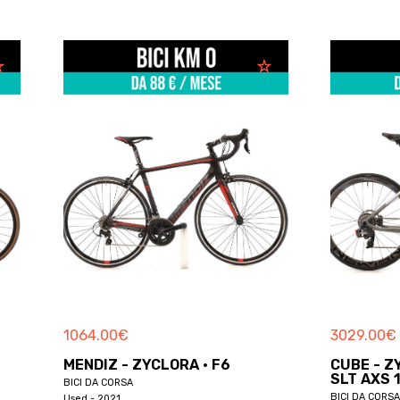
3029.00
€
· F6
CUBE - ZYCLORA · AGREE C:62
SLT AXS 12V
BICI DA CORSA