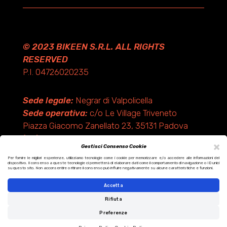
© 2023 BIKEEN S.R.L. ALL RIGHTS
RESERVED
P.I. 04726020235
Sede legale:
Negrar di Valpolicella
Sede operativa:
c/o Le Village Triveneto
Piazza Giacomo Zanellato 23, 35131 Padova
(PD)
×
Gestisci Consenso Cookie
Per fornire le migliori esperienze, utilizziamo tecnologie come i cookie per memorizzare e/o accedere alle informazioni del
dispositivo. Il consenso a queste tecnologie ci permetterà di elaborare dati come il comportamento di navigazione o ID unici
Design by KF ADV
su questo sito. Non acconsentire o ritirare il consenso può influire negativamente su alcune caratteristiche e funzioni.
Development by Italix.net
Accetta
Rifiuta
Preferenze