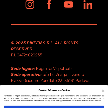
© 2023 BIKEEN S.R.L. ALL RIGHTS
RESERVED
P.I. 04726020235
Sede legale:
Negrar di Valpolicella
Sede operativa:
c/o Le Village Triveneto
Piazza Giacomo Zanellato 23, 35131 Padova
(PD)
×
Gestisci Consenso Cookie
Per fornire le migliori esperienze, utilizziamo tecnologie come i cookie per memorizzare e/o accedere alle informazioni del
dispositivo. Il consenso a queste tecnologie ci permetterà di elaborare dati come il comportamento di navigazione o ID unici
Design by KF ADV
su questo sito. Non acconsentire o ritirare il consenso può influire negativamente su alcune caratteristiche e funzioni.
Development by Italix.net