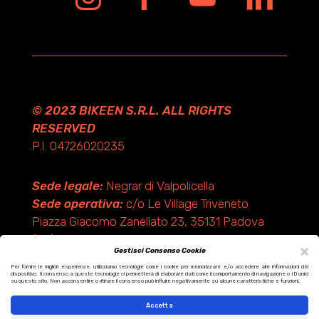
© 2023 BIKEEN S.R.L. ALL RIGHTS
RESERVED
P.I. 04726020235
Sede legale:
Negrar di Valpolicella
Sede operativa:
c/o Le Village Triveneto
Piazza Giacomo Zanellato 23, 35131 Padova
(PD)
×
Gestisci Consenso Cookie
Per fornire le migliori esperienze, utilizziamo tecnologie come i cookie per memorizzare e/o accedere alle informazioni del
dispositivo. Il consenso a queste tecnologie ci permetterà di elaborare dati come il comportamento di navigazione o ID unici
Design by KF ADV
su questo sito. Non acconsentire o ritirare il consenso può influire negativamente su alcune caratteristiche e funzioni.
Development by Italix.net
Accetta