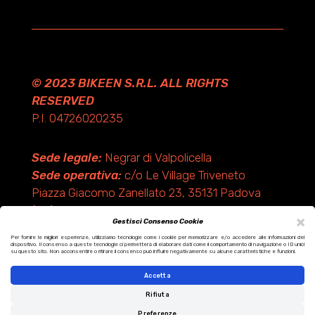
© 2023 BIKEEN S.R.L. ALL RIGHTS
RESERVED
P.I. 04726020235
Sede legale:
Negrar di Valpolicella
Sede operativa:
c/o Le Village Triveneto
Piazza Giacomo Zanellato 23, 35131 Padova
(PD)
×
Gestisci Consenso Cookie
Per fornire le migliori esperienze, utilizziamo tecnologie come i cookie per memorizzare e/o accedere alle informazioni del
dispositivo. Il consenso a queste tecnologie ci permetterà di elaborare dati come il comportamento di navigazione o ID unici
Design by KF ADV
su questo sito. Non acconsentire o ritirare il consenso può influire negativamente su alcune caratteristiche e funzioni.
Development by Italix.net
Accetta
Rifiuta
Preferenze