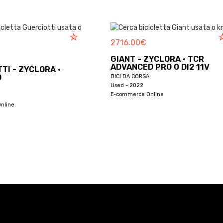
2716.00
€
3552.00
GIANT - ZYCLORA · TCR
ADVANCED PRO 0 DI2 11V
CANNON
SUPERS
BICI DA CORSA
AXS 12
Used - 2022
E-commerce Online
BICI DA CO
Used - 202
E-commerce