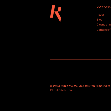
CORPORA
About
Blog
Dicono di n
Domande fre
© 2023 BIKEEN S.R.L. ALL RIGHTS RESERVED
P.I. 04726020235