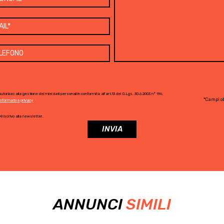
utorizzo alla gestione dei miei dati personali in conformità all'art.13 del D.Lgs. 30.6.2003 n° 196.
*Campi ob
Informativa privacy
i iscrivo alla newsletter.
ANNUNCI
SIMILI