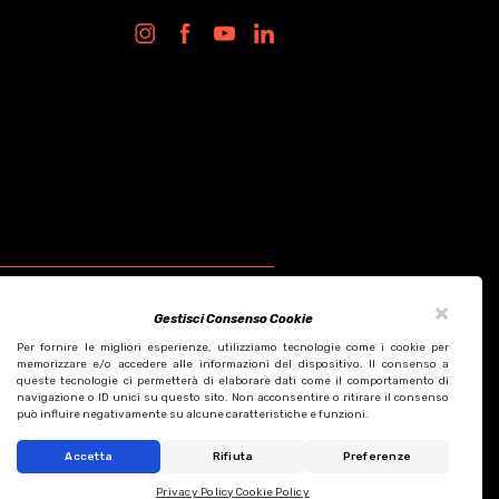
×
Gestisci Consenso Cookie
Per fornire le migliori esperienze, utilizziamo tecnologie come i cookie per
memorizzare e/o accedere alle informazioni del dispositivo. Il consenso a
queste tecnologie ci permetterà di elaborare dati come il comportamento di
Design by KF ADV
navigazione o ID unici su questo sito. Non acconsentire o ritirare il consenso
Development by Italix.net
può influire negativamente su alcune caratteristiche e funzioni.
Accetta
Rifiuta
Preferenze
Privacy Policy
Cookie Policy