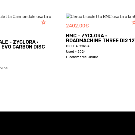
2402.00
€
1064.00
BMC - ZYCLORA ·
BH - ZY
ROADMACHINE THREE DI2 12V
BICI DA COR
SC
BICI DA CORSA
Used - 2018
Used - 2024
E-commerce
E-commerce Online