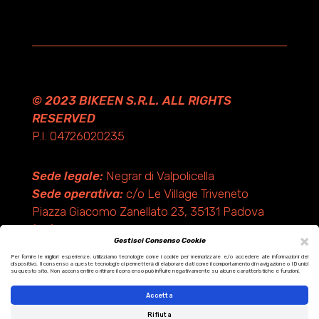
© 2023 BIKEEN S.R.L. ALL RIGHTS
RESERVED
P.I. 04726020235
Sede legale:
Negrar di Valpolicella
Sede operativa:
c/o Le Village Triveneto
Piazza Giacomo Zanellato 23, 35131 Padova
(PD)
×
Gestisci Consenso Cookie
Per fornire le migliori esperienze, utilizziamo tecnologie come i cookie per memorizzare e/o accedere alle informazioni del
dispositivo. Il consenso a queste tecnologie ci permetterà di elaborare dati come il comportamento di navigazione o ID unici
Design by KF ADV
su questo sito. Non acconsentire o ritirare il consenso può influire negativamente su alcune caratteristiche e funzioni.
Development by Italix.net
Accetta
Rifiuta