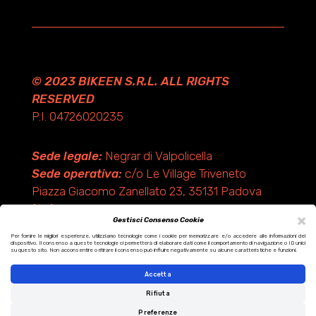
© 2023 BIKEEN S.R.L. ALL RIGHTS
RESERVED
P.I. 04726020235
Sede legale:
Negrar di Valpolicella
Sede operativa:
c/o Le Village Triveneto
Piazza Giacomo Zanellato 23, 35131 Padova
(PD)
×
Gestisci Consenso Cookie
Per fornire le migliori esperienze, utilizziamo tecnologie come i cookie per memorizzare e/o accedere alle informazioni del
dispositivo. Il consenso a queste tecnologie ci permetterà di elaborare dati come il comportamento di navigazione o ID unici
Design by KF ADV
su questo sito. Non acconsentire o ritirare il consenso può influire negativamente su alcune caratteristiche e funzioni.
Development by Italix.net
Accetta
Rifiuta
Preferenze