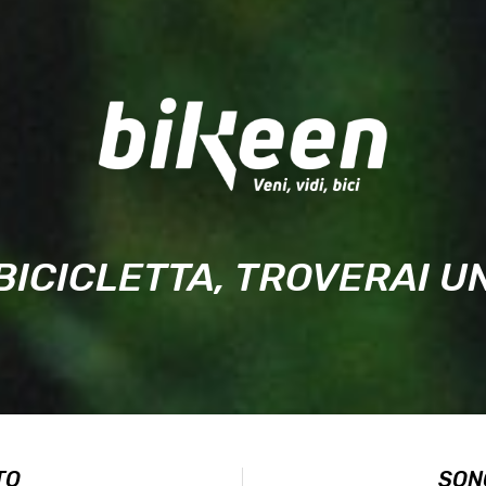
BICICLETTA, TROVERAI 
TO
SON