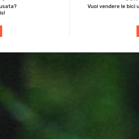
 usata?
Vuoi vendere le bici
is!