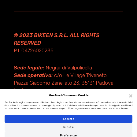
© 2023 BIKEEN S.R.L. ALL RIGHTS
RESERVED
P.I. 04726020235
Sede legale:
Negrar di Valpolicella
Sede operativa:
c/o Le Village Triveneto
Piazza Giacomo Zanellato 23, 35131 Padova
(PD)
×
Gestisci Consenso Cookie
Per fornire le migliori esperienze, utilizziamo tecnologie come i cookie per memorizzare e/o accedere alle informazioni del
dispositivo. Il consenso a queste tecnologie ci permetterà di elaborare dati come il comportamento di navigazione o ID unici
Design by KF ADV
su questo sito. Non acconsentire o ritirare il consenso può influire negativamente su alcune caratteristiche e funzioni.
Development by Italix.net
Accetta
Rifiuta
Preferenze