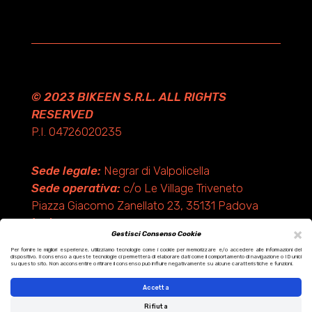
© 2023 BIKEEN S.R.L. ALL RIGHTS
RESERVED
P.I. 04726020235
Sede legale:
Negrar di Valpolicella
Sede operativa:
c/o Le Village Triveneto
Piazza Giacomo Zanellato 23, 35131 Padova
(PD)
×
Gestisci Consenso Cookie
Per fornire le migliori esperienze, utilizziamo tecnologie come i cookie per memorizzare e/o accedere alle informazioni del
dispositivo. Il consenso a queste tecnologie ci permetterà di elaborare dati come il comportamento di navigazione o ID unici
Design by KF ADV
su questo sito. Non acconsentire o ritirare il consenso può influire negativamente su alcune caratteristiche e funzioni.
Development by Italix.net
Accetta
Rifiuta