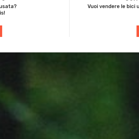
 usata?
Vuoi vendere le bici
is!