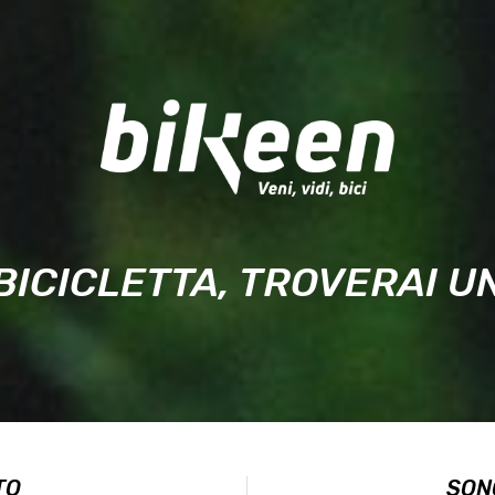
BICICLETTA, TROVERAI 
TO
SON