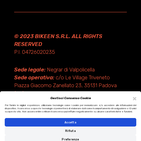
© 2023 BIKEEN S.R.L. ALL RIGHTS
RESERVED
P.I. 04726020235
Sede legale:
Negrar di Valpolicella
Sede operativa:
c/o Le Village Triveneto
Piazza Giacomo Zanellato 23, 35131 Padova
(PD)
×
Gestisci Consenso Cookie
Per fornire le migliori esperienze, utilizziamo tecnologie come i cookie per memorizzare e/o accedere alle informazioni del
dispositivo. Il consenso a queste tecnologie ci permetterà di elaborare dati come il comportamento di navigazione o ID unici
Design by KF ADV
su questo sito. Non acconsentire o ritirare il consenso può influire negativamente su alcune caratteristiche e funzioni.
Development by Italix.net
Accetta
Rifiuta
Preferenze