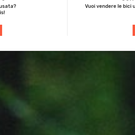
 usata?
Vuoi vendere le bici
is!