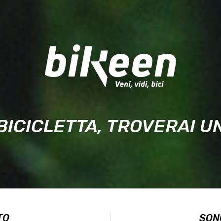
BICICLETTA, TROVERAI 
TO
SON