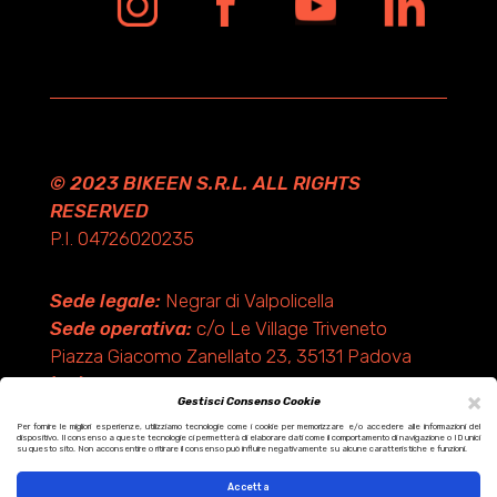
© 2023 BIKEEN S.R.L. ALL RIGHTS
RESERVED
P.I. 04726020235
Sede legale:
Negrar di Valpolicella
Sede operativa:
c/o Le Village Triveneto
Piazza Giacomo Zanellato 23, 35131 Padova
(PD)
×
Gestisci Consenso Cookie
Per fornire le migliori esperienze, utilizziamo tecnologie come i cookie per memorizzare e/o accedere alle informazioni del
dispositivo. Il consenso a queste tecnologie ci permetterà di elaborare dati come il comportamento di navigazione o ID unici
Design by KF ADV
su questo sito. Non acconsentire o ritirare il consenso può influire negativamente su alcune caratteristiche e funzioni.
Development by Italix.net
Accetta