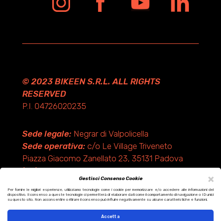
© 2023 BIKEEN S.R.L. ALL RIGHTS
RESERVED
P.I. 04726020235
Sede legale:
Negrar di Valpolicella
Sede operativa:
c/o Le Village Triveneto
Piazza Giacomo Zanellato 23, 35131 Padova
(PD)
×
Gestisci Consenso Cookie
Per fornire le migliori esperienze, utilizziamo tecnologie come i cookie per memorizzare e/o accedere alle informazioni del
dispositivo. Il consenso a queste tecnologie ci permetterà di elaborare dati come il comportamento di navigazione o ID unici
Design by KF ADV
su questo sito. Non acconsentire o ritirare il consenso può influire negativamente su alcune caratteristiche e funzioni.
Development by Italix.net
Accetta