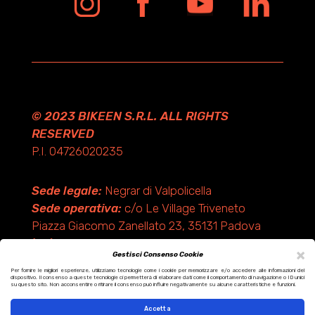
© 2023 BIKEEN S.R.L. ALL RIGHTS
RESERVED
P.I. 04726020235
Sede legale:
Negrar di Valpolicella
Sede operativa:
c/o Le Village Triveneto
Piazza Giacomo Zanellato 23, 35131 Padova
(PD)
×
Gestisci Consenso Cookie
Per fornire le migliori esperienze, utilizziamo tecnologie come i cookie per memorizzare e/o accedere alle informazioni del
dispositivo. Il consenso a queste tecnologie ci permetterà di elaborare dati come il comportamento di navigazione o ID unici
Design by KF ADV
su questo sito. Non acconsentire o ritirare il consenso può influire negativamente su alcune caratteristiche e funzioni.
Development by Italix.net
Accetta