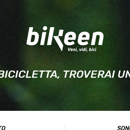
BICICLETTA, TROVERAI 
TO
SON