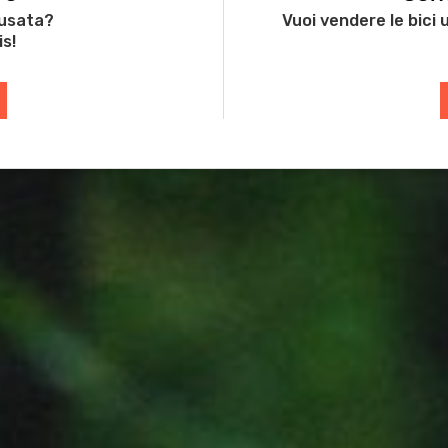
 usata?
Vuoi vendere le bici
is!