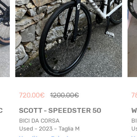
720.00
€
1200.00
€
7
C
SCOTT - SPEEDSTER 50
W
BICI DA CORSA
B
Used - 2023 - Taglia M
Us