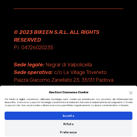
© 2023 BIKEEN S.R.L. ALL RIGHTS
RESERVED
P.I. 04726020235
Sede legale:
Negrar di Valpolicella
Sede operativa:
c/o Le Village Triveneto
Piazza Giacomo Zanellato 23, 35131 Padova
(PD)
×
Gestisci Consenso Cookie
Per fornire le migliori esperienze, utilizziamo tecnologie come i cookie per memorizzare e/o accedere alle informazioni del
dispositivo. Il consenso a queste tecnologie ci permetterà di elaborare dati come il comportamento di navigazione o ID unici
Design by KF ADV
su questo sito. Non acconsentire o ritirare il consenso può influire negativamente su alcune caratteristiche e funzioni.
Development by Italix.net
Accetta
Rifiuta
Preferenze