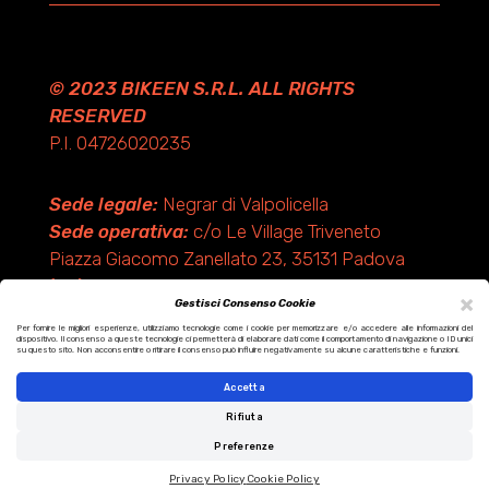
© 2023 BIKEEN S.R.L. ALL RIGHTS
RESERVED
P.I. 04726020235
Sede legale:
Negrar di Valpolicella
Sede operativa:
c/o Le Village Triveneto
Piazza Giacomo Zanellato 23, 35131 Padova
(PD)
×
Gestisci Consenso Cookie
Per fornire le migliori esperienze, utilizziamo tecnologie come i cookie per memorizzare e/o accedere alle informazioni del
dispositivo. Il consenso a queste tecnologie ci permetterà di elaborare dati come il comportamento di navigazione o ID unici
Design by KF ADV
su questo sito. Non acconsentire o ritirare il consenso può influire negativamente su alcune caratteristiche e funzioni.
Development by Italix.net
Accetta
Rifiuta
Preferenze
Privacy Policy
Cookie Policy