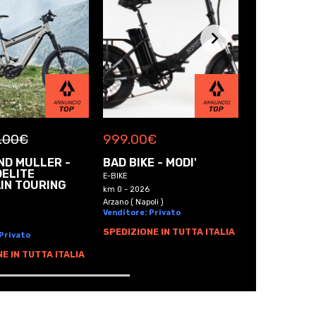
.00
€
999.00
€
999.00
€
ND MULLER -
BAD BIKE - MODI'
BAD BIKE -
DELITE
ORIGINAL
E-BIKE
IN TOURING
E-BIKE
km 0 - 2026
km 0 - 2026
Arzano ( Napoli )
Venditore: Privato
Arzano ( Napoli )
Venditore: Pri
SPEDIZIONE IN TUTTA ITALIA
 Privato
SPEDIZIONE I
E IN TUTTA ITALIA