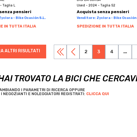
- Taglia L
Used - 2024 - Taglia 52
senza pensieri
Acquista senza pensieri
yclora - Bike Ocasión S.L.
Venditore: Zyclora - Bike Ocasión 
E IN TUTTA ITALIA
SPEDIZIONE IN TUTTA ITALIA
A ALTRI RISULTATI
2
3
4
...
HAI TROVATO LA BICI CHE CERCAV
AMBIANDO I PARAMETRI DI RICERCA OPPURE
I NEGOZIANTI E NOLEGGIATORI REGISTRATI:
CLICCA QUI