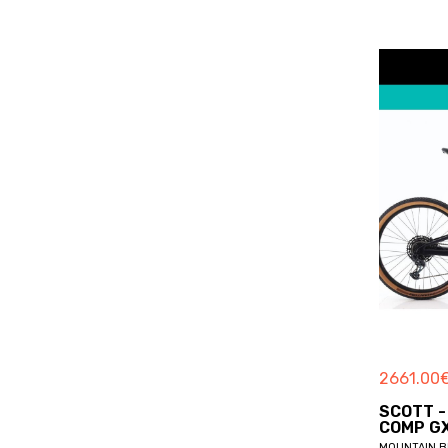
BOARDMAN
LOCATE VARESINO
BOERIS
LOMAZZO
BOLT
LONGONE AL SEGRINO
BORDIN
LUISAGO
BORGA
LURAGO D'ERBA
BORGOGNONI
LURAGO MARINONE
BORTOLOTTO
LURATE CACCIVIO
BOSCH
MAGREGLIO
BOTTECCHIA
MARIANO COMENSE
BREDA
MASLIANICO
BREEZER
MENAGGIO
BRERA
MERONE
BRESSAN
MOLTRASIO
BREZZA
2661.00
MONGUZZO
BRINKE
MONTANO LUCINO
SCOTT -
BRITISH EAGLE
COMP G
MONTEMEZZO
MOUNTAIN B