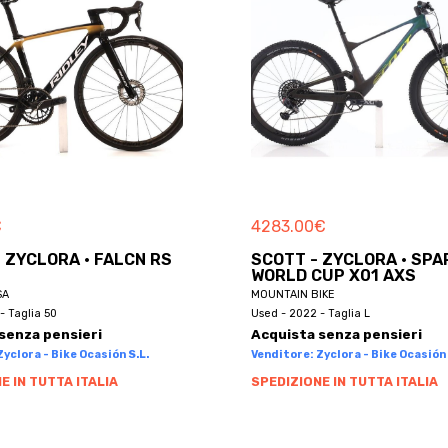
€
4283.00
€
- ZYCLORA · FALCN RS
SCOTT - ZYCLORA · SPA
WORLD CUP X01 AXS
SA
MOUNTAIN BIKE
- Taglia 50
Used - 2022 - Taglia L
senza pensieri
Acquista senza pensieri
yclora - Bike Ocasión S.L.
Venditore: Zyclora - Bike Ocasión 
E IN TUTTA ITALIA
SPEDIZIONE IN TUTTA ITALIA