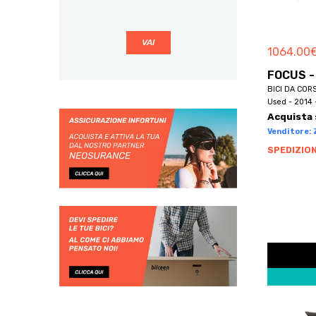
CLAINO CON OSTENO
BBF
COLONNO
BE BIKES
COMO
1064.00
BE ONE BIKE
CORRIDO
BE ONE BIKES
FOCUS -
CREMIA
BICI DA COR
BECLIK
CUCCIAGO
Used - 2014 
BECRUISER
Acquista 
CUSINO
BELLELLI
Venditore: Z
DIZZASCO
BEMMEX
SPEDIZION
DOMASO
BEN-E-BIKE
DONGO
BENELLI
DOSSO DEL LIRO
BENOTTO
ERBA
BERG
EUPILIO
BERGAMIN
FAGGETO LARIO
BERGAMONT
FALOPPIO
BERNARDI
FENEGRÒ
BERRIA
FIGINO SERENZA