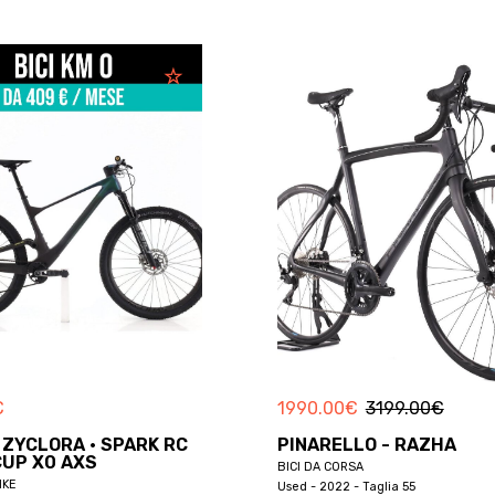
€
1990.00
€
3199.00
€
 ZYCLORA · SPARK RC
PINARELLO - RAZHA
UP X0 AXS
BICI DA CORSA
IKE
Used - 2022 - Taglia 55