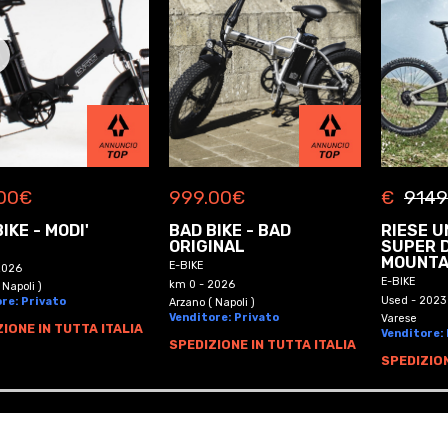
00
€
999.00
€
€
9149
IKE - MODI'
BAD BIKE - BAD
RIESE U
ORIGINAL
SUPER 
MOUNTA
E-BIKE
2026
E-BIKE
km 0 - 2026
 Napoli )
Used - 2023
re: Privato
Arzano ( Napoli )
Venditore: Privato
Varese
IONE IN TUTTA ITALIA
Venditore:
SPEDIZIONE IN TUTTA ITALIA
SPEDIZION