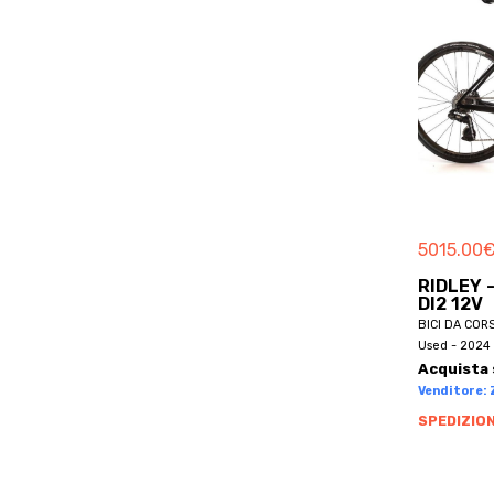
BETTY
FINO MORNASCO
BH
GARZENO
BH BIKES
GERA LARIO
BHOSS
GRANDATE
BIANCHI
GRANDOLA ED UNITI
BICICAPACE
GRIANTE
BICIERIN
GUANZATE
BICYCLES
INVERIGO
5015.00
BIKEL
LAGLIO
RIDLEY 
BILT
LAINO
DI2 12V
BIONICON
BICI DA COR
LAMBRUGO
Used - 2024 
BIRD
LASNIGO
Acquista 
BLACK MARKET
Venditore: Z
LEZZENO
BLR
SPEDIZION
LIMIDO COMASCO
BLUEBIKE
LIPOMO
BMC
LIVO