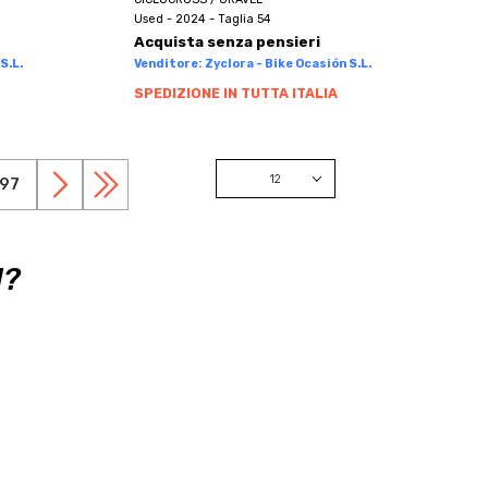
Used - 2024 - Taglia 54
Acquista senza pensieri
S.L.
Venditore: Zyclora - Bike Ocasión S.L.
SPEDIZIONE IN TUTTA ITALIA
12
97
12
24
I?
48