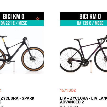
€
1671.00
€
 ZYCLORA · SPARK
LIV - ZYCLORA · LIV LA
X
ADVANCED 2
IKE
BICI DA CORSA