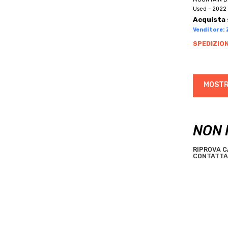
BRN
MONTORFANO
Used - 2022 
BROMPTON
Acquista 
MOZZATE
BRONCO
Venditore: Z
MUSSO
BROTHER
SPEDIZION
NESSO
BTWIN
NOVEDRATE
BUGNO
OLGIATE COMASCO
MOSTR
BULLS
OLTRONA DI SAN MAMETTE
C.B.T. ITALIA
ORSENIGO
C4
PEGLIO
NON 
CAAM CORSE
PIANELLO DEL LARIO
CADEX
PIGRA
RIPROVA C
CAMIN
CONTATTA 
PLESIO
CANNONDALE
POGNANA LARIO
CANYON
PONNA
CAPELLA
PONTE LAMBRO
CAPSULE
PORLEZZA
CARBONITALY