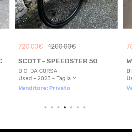
720.00
€
1200.00
€
7
C
SCOTT - SPEEDSTER 50
W
BICI DA CORSA
B
Used - 2023 - Taglia M
Us
Venditore: Privato
V