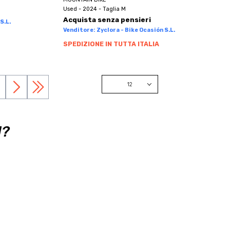
Used - 2024 - Taglia M
Acquista senza pensieri
S.L.
Venditore: Zyclora - Bike Ocasión S.L.
SPEDIZIONE IN TUTTA ITALIA
12
12
24
I?
48