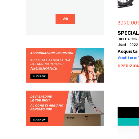
BBF
BE BIKES
3090.00
BE ONE BIKE
BE ONE BIKES
SPECIAL
BICI DA COR
BECLIK
Used - 2022 
BECRUISER
Acquista 
BELLELLI
Venditore: 
BEMMEX
SPEDIZION
BEN-E-BIKE
BENELLI
BENOTTO
BERG
BERGAMIN
BERGAMONT
BERNARDI
BERRIA