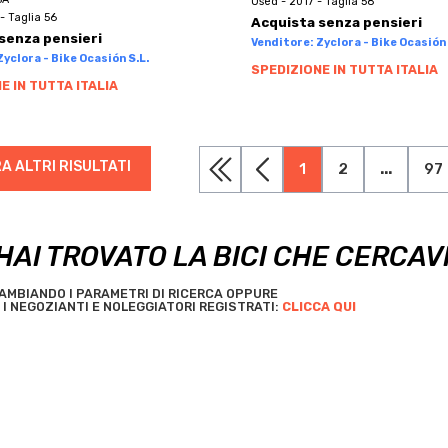
Used - 2017 - Taglia 58
- Taglia 56
Acquista senza pensieri
senza pensieri
Venditore: Zyclora - Bike Ocasión 
yclora - Bike Ocasión S.L.
SPEDIZIONE IN TUTTA ITALIA
E IN TUTTA ITALIA
A ALTRI RISULTATI
1
2
...
97
HAI TROVATO LA BICI CHE CERCAV
AMBIANDO I PARAMETRI DI RICERCA OPPURE
I NEGOZIANTI E NOLEGGIATORI REGISTRATI:
CLICCA QUI