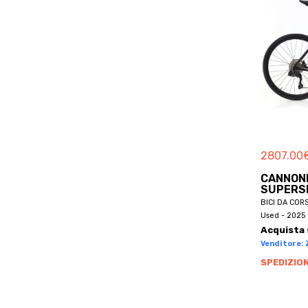
BETTY
BH
BH BIKES
BHOSS
BIANCHI
BICICAPACE
BICIERIN
BICYCLES
2807.00
BIKEL
CANNOND
BILT
SUPERSI
BIONICON
BICI DA COR
Used - 2025 
BIRD
Acquista 
BLACK MARKET
Venditore: Z
BLR
SPEDIZION
BLUEBIKE
BMC