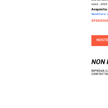
BRN
Used - 2020 
BROMPTON
Acquista 
BRONCO
Venditore: Z
BROTHER
SPEDIZION
BTWIN
BUGNO
MOSTR
BULLS
C.B.T. ITALIA
C4
NON 
CAAM CORSE
CADEX
RIPROVA C
CAMIN
CONTATTA 
CANNONDALE
CANYON
CAPELLA
CAPSULE
CARBONITALY