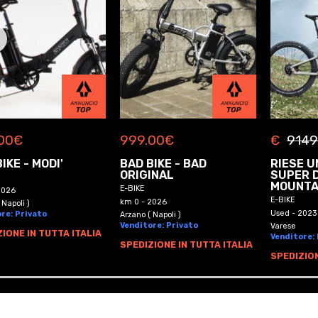
00
€
999.00
€
€
9149
IKE - MODI'
BAD BIKE - BAD
RIESE U
ORIGINAL
SUPER 
MOUNTA
E-BIKE
2026
E-BIKE
km 0 - 2026
 Napoli )
Used - 2023
re: Privato
Arzano ( Napoli )
Venditore: Privato
Varese
IONE IN TUTTA ITALIA
Venditore:
SPEDIZIONE IN TUTTA ITALIA
SPEDIZION