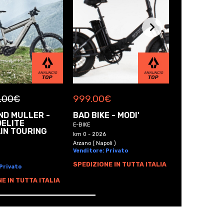
.00
€
999.00
€
999.00
€
ND MULLER -
BAD BIKE - MODI'
BAD BIKE -
DELITE
ORIGINAL
E-BIKE
IN TOURING
E-BIKE
km 0 - 2026
km 0 - 2026
Arzano ( Napoli )
Venditore: Privato
Arzano ( Napoli )
Venditore: Pri
SPEDIZIONE IN TUTTA ITALIA
 Privato
SPEDIZIONE I
E IN TUTTA ITALIA