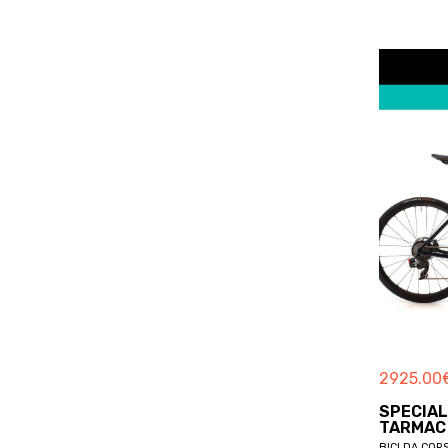
BOARDMAN
BOERIS
BOLT
BORDIN
BORGA
BORGOGNONI
BORTOLOTTO
BOSCH
BOTTECCHIA
BREDA
BREEZER
BRERA
BRESSAN
BREZZA
2925.00
BRINKE
SPECIAL
BRITISH EAGLE
TARMAC 
BICI DA COR