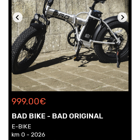
€
9149.00
€
RIESE UND MULLER - SUPER
DELITE MOUNTAIN TOURING
E-BIKE