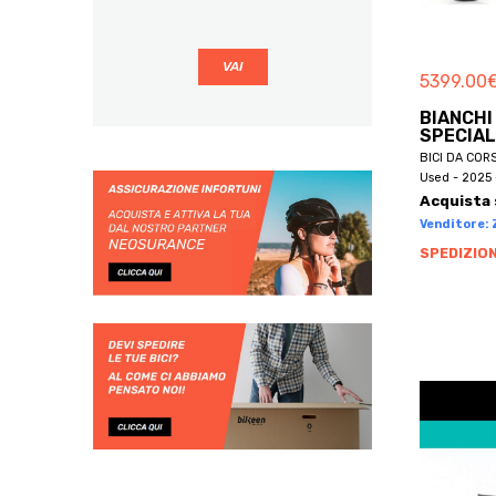
BBF
BE BIKES
5399.00
BE ONE BIKE
BE ONE BIKES
BIANCHI
SPECIAL
BECLIK
BICI DA COR
BECRUISER
Used - 2025 
Acquista 
BELLELLI
Venditore: Z
BEMMEX
SPEDIZION
BEN-E-BIKE
BENELLI
BENOTTO
BERG
BERGAMIN
BERGAMONT
BERNARDI
BERRIA