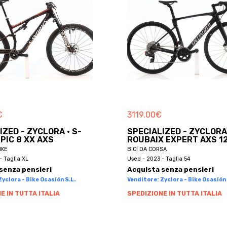
€
3119.00
€
IZED - ZYCLORA · S-
SPECIALIZED - ZYCLORA
PIC 8 XX AXS
ROUBAIX EXPERT AXS 1
IKE
BICI DA CORSA
- Taglia XL
Used - 2023 - Taglia 54
senza pensieri
Acquista senza pensieri
yclora - Bike Ocasión S.L.
Venditore: Zyclora - Bike Ocasión 
E IN TUTTA ITALIA
SPEDIZIONE IN TUTTA ITALIA