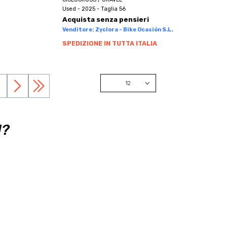
Used - 2025 - Taglia 56
Acquista senza pensieri
Venditore: Zyclora - Bike Ocasión S.L.
SPEDIZIONE IN TUTTA ITALIA
12
12
24
I?
48