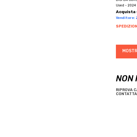
BRN
Used - 2024 
BROMPTON
Acquista 
BRONCO
Venditore: Z
BROTHER
SPEDIZION
BTWIN
BUGNO
MOSTR
BULLS
C.B.T. ITALIA
C4
NON 
CAAM CORSE
CADEX
RIPROVA C
CAMIN
CONTATTA 
CANNONDALE
CANYON
CAPELLA
CAPSULE
CARBONITALY