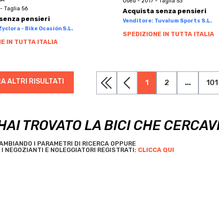
Used - 2017 - Taglia 53
- Taglia 56
Acquista senza pensieri
senza pensieri
Venditore: Tuvalum Sports S.L.
yclora - Bike Ocasión S.L.
SPEDIZIONE IN TUTTA ITALIA
E IN TUTTA ITALIA
A ALTRI RISULTATI
1
2
...
101
HAI TROVATO LA BICI CHE CERCAV
AMBIANDO I PARAMETRI DI RICERCA OPPURE
I NEGOZIANTI E NOLEGGIATORI REGISTRATI:
CLICCA QUI