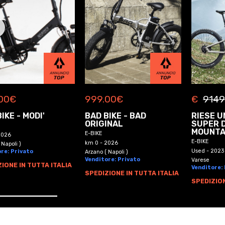
00
€
999.00
€
€
9149
IKE - MODI'
BAD BIKE - BAD
RIESE U
ORIGINAL
SUPER 
MOUNTA
E-BIKE
2026
E-BIKE
km 0 - 2026
 Napoli )
Used - 2023
re: Privato
Arzano ( Napoli )
Venditore: Privato
Varese
IONE IN TUTTA ITALIA
Venditore:
SPEDIZIONE IN TUTTA ITALIA
SPEDIZION