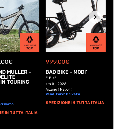
.00
€
999.00
€
999.00
€
ND MULLER -
BAD BIKE - MODI'
BAD BIKE -
DELITE
ORIGINAL
E-BIKE
IN TOURING
E-BIKE
km 0 - 2026
km 0 - 2026
Arzano ( Napoli )
Venditore: Privato
Arzano ( Napoli )
Venditore: Pri
SPEDIZIONE IN TUTTA ITALIA
 Privato
SPEDIZIONE I
E IN TUTTA ITALIA