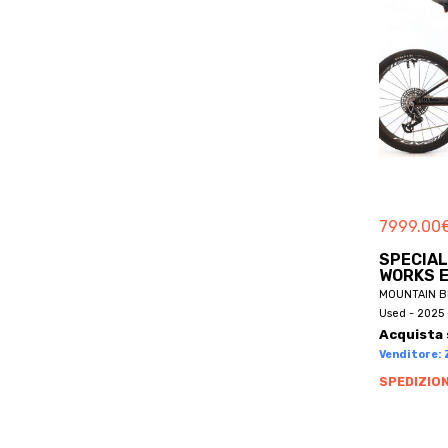
BETTY
BH
BH BIKES
BHOSS
BIANCHI
BICICAPACE
BICIERIN
BICYCLES
7999.00
BIKEL
SPECIAL
BILT
WORKS E
BIONICON
MOUNTAIN B
Used - 2025 
BIRD
Acquista 
BLACK MARKET
Venditore: Z
BLR
SPEDIZION
BLUEBIKE
BMC