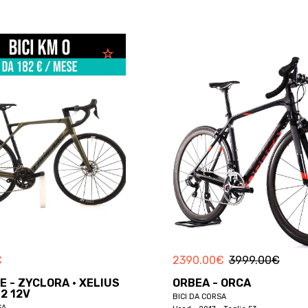
€
2390.00
€
3999.00
€
E - ZYCLORA · XELIUS
ORBEA - ORCA
I2 12V
BICI DA CORSA
SA