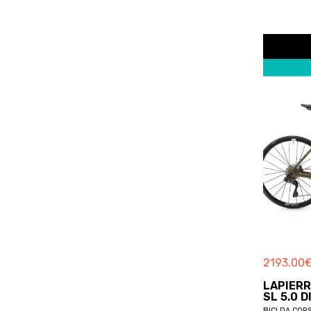
BOARDMAN
BOERIS
BOLT
BORDIN
BORGA
BORGOGNONI
BORTOLOTTO
BOSCH
BOTTECCHIA
BREDA
BREEZER
BRERA
BRESSAN
BREZZA
2193.00
BRINKE
LAPIERR
BRITISH EAGLE
SL 5.0 D
BICI DA COR