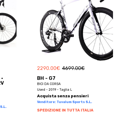
2290.00
€
4699.00
€
 ·
BH - G7
2V
BICI DA CORSA
Used - 2019 - Taglia L
Acquista senza pensieri
Venditore: Tuvalum Sports S.L.
S.L.
SPEDIZIONE IN TUTTA ITALIA