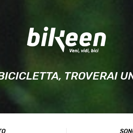
BICICLETTA, TROVERAI 
TO
SON