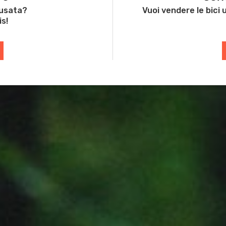
 usata?
Vuoi vendere le bici
is!