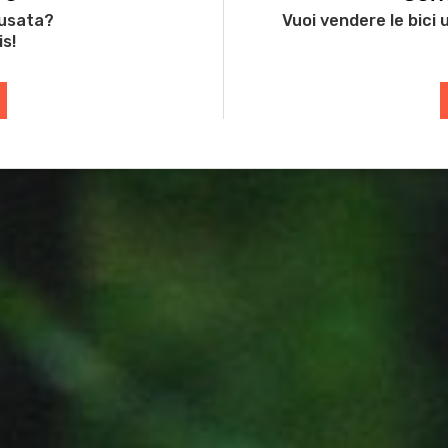
 usata?
Vuoi vendere le bici
is!