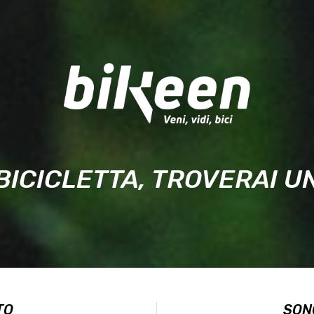
BICICLETTA, TROVERAI 
TO
SON