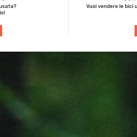
 usata?
Vuoi vendere le bici
is!