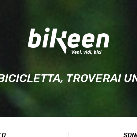
BICICLETTA, TROVERAI 
TO
SON