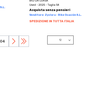
BICI DA CORSA
Used - 2025 - Taglia 54
S.L.
Acquista senza pensieri
Venditore: Zyclora - Bike Ocasión S.L.
SPEDIZIONE IN TUTTA ITALIA
12
104
12
24
48