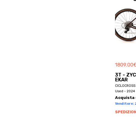
BETTY
BH
BH BIKES
BHOSS
BIANCHI
BICICAPACE
BICIERIN
BICYCLES
1809.00
BIKEL
3T - ZY
EKAR
BILT
CICLOCROSS 
BIONICON
Used - 2024 
BIRD
Acquista 
Venditore: Z
BLACK MARKET
SPEDIZION
BLR
BLUEBIKE
BMC