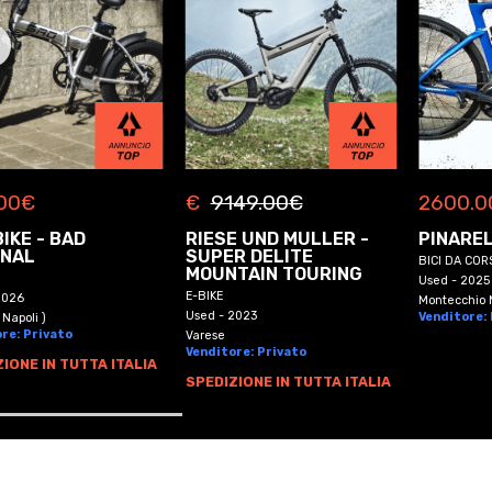
2600.0
00
€
€
9149.00
€
PINAREL
IKE - BAD
RIESE UND MULLER -
INAL
SUPER DELITE
BICI DA COR
MOUNTAIN TOURING
Used - 2025
E-BIKE
2026
Montecchio M
Used - 2023
Venditore:
 Napoli )
re: Privato
Varese
Venditore: Privato
IONE IN TUTTA ITALIA
SPEDIZIONE IN TUTTA ITALIA