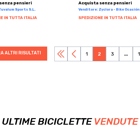
senza pensieri
Acquista senza pensieri
Tuvalum Sports S.L.
Venditore: Zyclora - Bike Ocasión 
E IN TUTTA ITALIA
SPEDIZIONE IN TUTTA ITALIA
A ALTRI RISULTATI
1
2
3
...
ULTIME BICICLETTE
VENDUTE