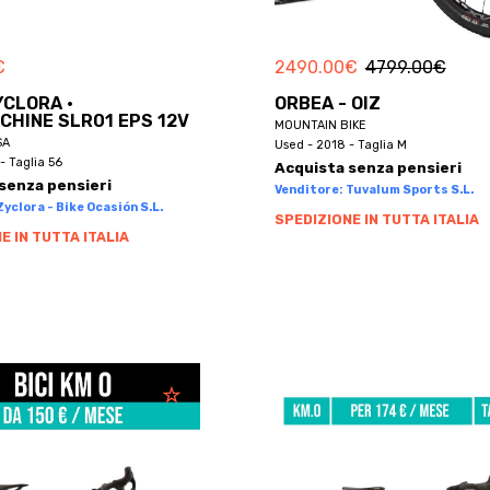
€
2490.00
€
4799.00
€
YCLORA ·
ORBEA - OIZ
HINE SLR01 EPS 12V
MOUNTAIN BIKE
SA
Used - 2018 - Taglia M
- Taglia 56
Acquista senza pensieri
senza pensieri
Venditore: Tuvalum Sports S.L.
yclora - Bike Ocasión S.L.
SPEDIZIONE IN TUTTA ITALIA
E IN TUTTA ITALIA