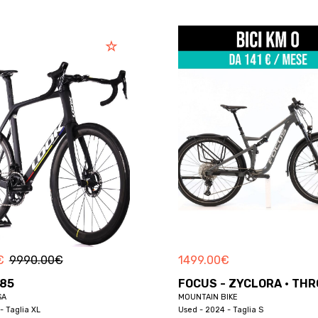
€
9990.00
€
1499.00
€
785
FOCUS - ZYCLORA · THR
SA
MOUNTAIN BIKE
- Taglia XL
Used - 2024 - Taglia S