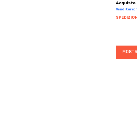
BRN
Acquista 
BROMPTON
Venditore: 
BRONCO
SPEDIZION
BROTHER
BTWIN
BUGNO
BULLS
MOSTR
C.B.T. ITALIA
C4
CAAM CORSE
CADEX
CAMIN
CANNONDALE
CANYON
CAPELLA
CAPSULE
CARBONITALY