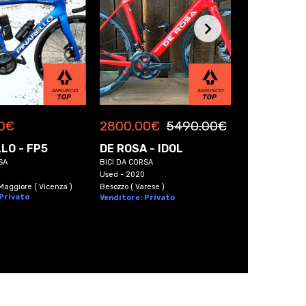
0
€
999.00
€
2800.00
€
5490.00
€
LO - FP5
BAD BIKE -
DE ROSA - IDOL
SA
E-BIKE
BICI DA CORSA
km 0 - 2026
Used - 2020
aggiore ( Vicenza )
Arzano ( Napoli )
Besozzo ( Varese )
 Privato
Venditore: Pri
Venditore: Privato
SPEDIZIONE I