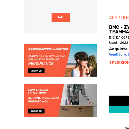
BBF
BE BIKES
4599.00
BE ONE BIKE
BMC - Z
BE ONE BIKES
TEAMMAC
BECLIK
BICI DA COR
Used - 2022 
BECRUISER
Acquista 
BELLELLI
Venditore: Z
BEMMEX
SPEDIZION
BEN-E-BIKE
BENELLI
BENOTTO
BERG
BERGAMIN
BERGAMONT
BERNARDI
BERRIA