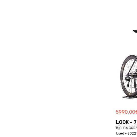
BOARDMAN
BOERIS
BOLT
BORDIN
BORGA
BORGOGNONI
BORTOLOTTO
BOSCH
BOTTECCHIA
BREDA
BREEZER
BRERA
BRESSAN
5990.00
BREZZA
BRINKE
LOOK - 
BICI DA COR
BRITISH EAGLE
Used - 2022 