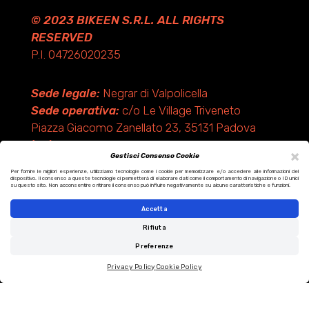
© 2023 BIKEEN S.R.L. ALL RIGHTS
RESERVED
P.I. 04726020235
Sede legale:
Negrar di Valpolicella
Sede operativa:
c/o Le Village Triveneto
Piazza Giacomo Zanellato 23, 35131 Padova
(PD)
×
Gestisci Consenso Cookie
Per fornire le migliori esperienze, utilizziamo tecnologie come i cookie per memorizzare e/o accedere alle informazioni del
dispositivo. Il consenso a queste tecnologie ci permetterà di elaborare dati come il comportamento di navigazione o ID unici
Design by KF ADV
su questo sito. Non acconsentire o ritirare il consenso può influire negativamente su alcune caratteristiche e funzioni.
Development by Italix.net
Accetta
Rifiuta
Preferenze
Privacy Policy
Cookie Policy